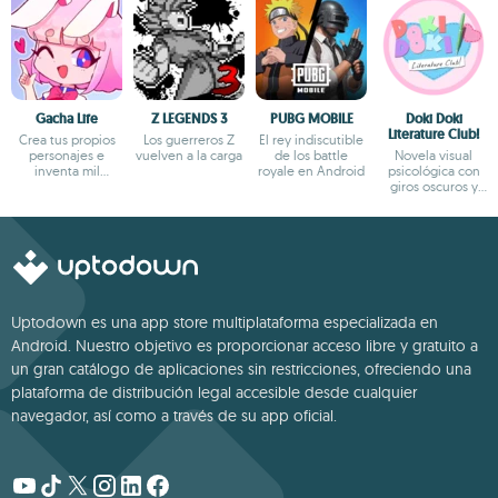
Gacha Life
Z LEGENDS 3
PUBG MOBILE
Doki Doki
Literature Club!
Crea tus propios
Los guerreros Z
El rey indiscutible
personajes e
vuelven a la carga
de los battle
Novela visual
inventa mil
royale en Android
psicológica con
aventuras
giros oscuros y
narrativa profunda
Uptodown es una app store multiplataforma especializada en
Android. Nuestro objetivo es proporcionar acceso libre y gratuito a
un gran catálogo de aplicaciones sin restricciones, ofreciendo una
plataforma de distribución legal accesible desde cualquier
navegador, así como a través de su app oficial.