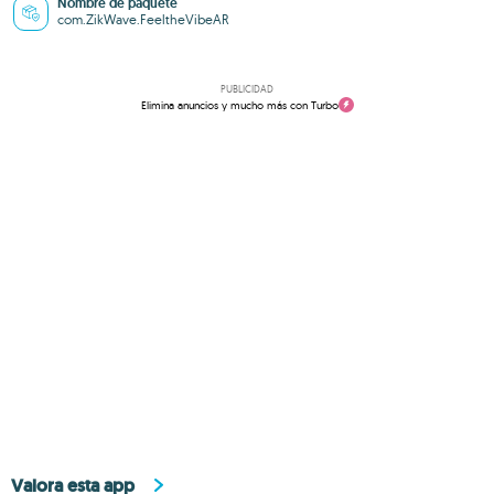
Nombre de paquete
com.ZikWave.FeeltheVibeAR
PUBLICIDAD
Elimina anuncios y mucho más con Turbo
Valora esta app