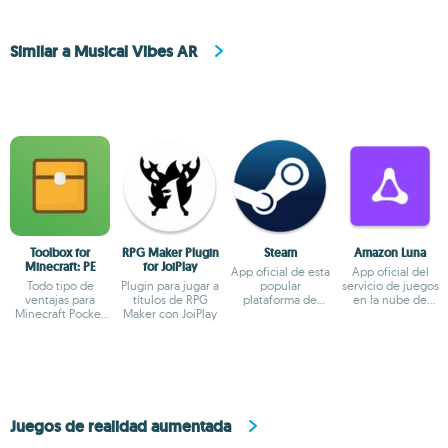
Similar a Musical Vibes AR
Toolbox for
RPG Maker Plugin
Steam
Amazon Luna
Minecraft: PE
for JoiPlay
App oficial de esta
App oficial del
Todo tipo de
Plugin para jugar a
popular
servicio de juegos
ventajas para
títulos de RPG
plataforma de
en la nube de
Minecraft Pocket
Maker con JoiPlay
videojuegos
Amazon
Edition
Juegos de realidad aumentada